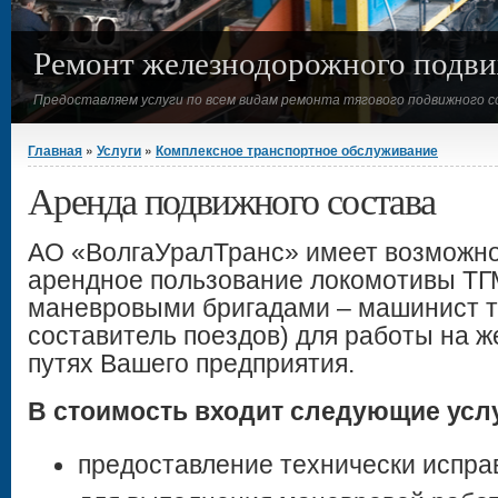
Ремонт железнодорожного подви
Предоставляем услуги по всем видам ремонта тягового подвижного с
Вы здесь
Главная
»
Услуги
»
Комплексное транспортное обслуживание
Аренда подвижного состава
АО «ВолгаУралТранс» имеет возможно
арендное пользование локомотивы ТГМ
маневровыми бригадами – машинист т
составитель поездов)
для работы на 
путях Вашего предприятия.
В стоимость входит следующие усл
предоставление технически испра