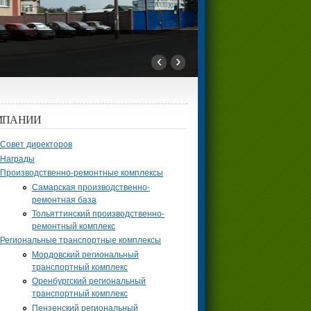
‹
›
МПАНИИ
Совет директоров
Награды
Производственно-ремонтные комплексы
Самарская производственно-
ремонтная база
Тольяттинский производственно-
ремонтный комплекс
Региональные транспортные комплексы
Мордовский региональный
транспортный комплекс
Оренбургский региональный
транспортный комплекс
Пензенский региональный