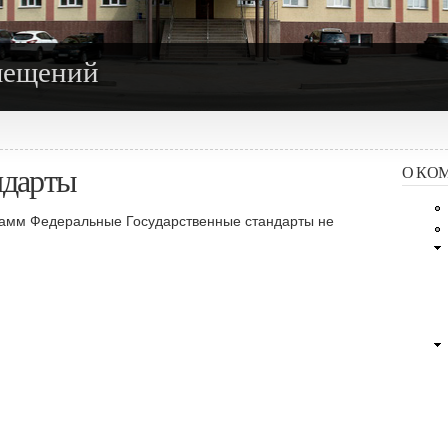
мещений
ндарты
О КО
рамм Федеральные Государственные стандарты не