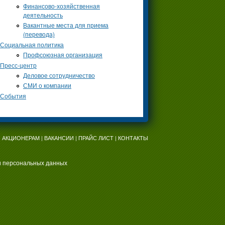
Финансово-хозяйственная
деятельность
Вакантные места для приема
(перевода)
Социальная политика
Профсоюзная организация
Пресс-центр
Деловое сотрудничество
СМИ о компании
События
|
АКЦИОНЕРАМ
|
ВАКАНСИИ
|
ПРАЙС ЛИСТ
|
КОНТАКТЫ
и персональных данных