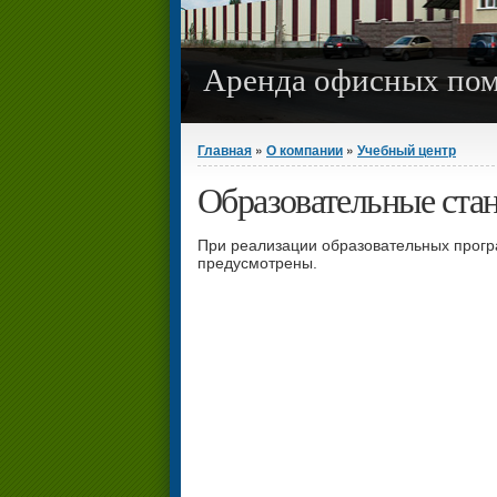
Аренда офисных по
Вы здесь
Главная
»
О компании
»
Учебный центр
Образовательные ста
При реализации образовательных прог
предусмотрены.