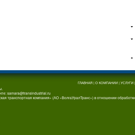
ГЛАВНАЯ
|
О КОМПАНИИ
|
УСЛУГИ
ы.
чте:
samara@transindustrial.ru
ская транспортная компания» (АО «ВолгаУралТранс») в отношении обработк