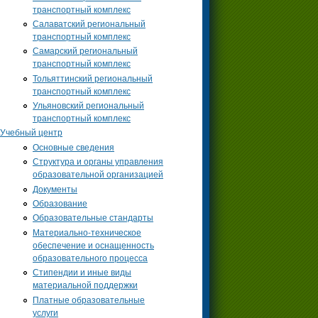
транспортный комплекс
Салаватский региональный
транспортный комплекс
Самарский региональный
транспортный комплекс
Тольяттинский региональный
транспортный комплекс
Ульяновский региональный
транспортный комплекс
Учебный центр
Основные сведения
Структура и органы управления
образовательной организацией
Документы
Образование
Образовательные стандарты
Материально-техническое
обеспечение и оснащенность
образовательного процесса
Стипендии и иные виды
материальной поддержки
Платные образовательные
услуги